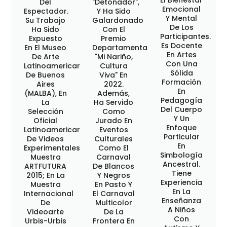
El Bienestar
Del
"Detonador",
Emocional
Espectador.
Y Ha Sido
Y Mental
Su Trabajo
Galardonado
De Los
Ha Sido
Con El
Participantes.
Expuesto
Premio
Es Docente
En El Museo
Departamental
En Artes
De Arte
"Mi Nariño,
Con Una
Latinoamericano
Cultura
Sólida
De Buenos
Viva" En
Formación
Aires
2022.
En
(MALBA), En
Además,
Pedagogía
La
Ha Servido
Del Cuerpo
Selección
Como
Y Un
Oficial
Jurado En
Enfoque
Latinoamericana
Eventos
Particular
De Videos
Culturales
En
Experimentales,
Como El
Simbología
Muestra
Carnaval
Ancestral.
ARTFUTURA
De Blancos
Tiene
2015; En La
Y Negros
Experiencia
Muestra
En Pasto Y
En La
Internacional
El Carnaval
Enseñanza
De
Multicolor
A Niños
Videoarte
De La
Con
Urbis-Urbis
Frontera En