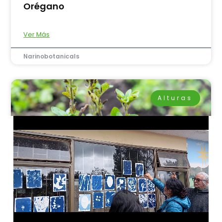
Orégano
Ver Más
Narinobotanicals
Alturas
Mejorana