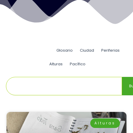
Nariño botanicals
Glosario
Ciudad
Periferias
Alturas
Pacífico
Buscar
B
Página
Página
Página
Página
Página
Alturas