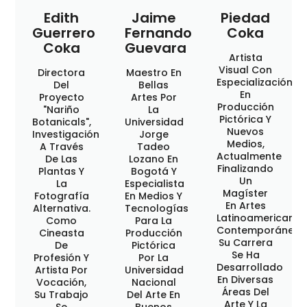
Edith
Jaime
Piedad
Guerrero
Fernando
Coka
Coka
Guevara
Artista
Visual Con
Directora
Maestro En
Especialización
Del
Bellas
En
Proyecto
Artes Por
Producción
"Nariño
La
Pictórica Y
Botanicals",
Universidad
Nuevos
Investigación
Jorge
Medios,
A Través
Tadeo
Actualmente
De Las
Lozano En
Finalizando
Plantas Y
Bogotá Y
Un
La
Especialista
Magíster
Fotografía
En Medios Y
En Artes
Alternativa.
Tecnologías
Latinoamericana
Como
Para La
Contemporáneas
Cineasta
Producción
Su Carrera
De
Pictórica
Se Ha
Profesión Y
Por La
Desarrollado
Artista Por
Universidad
En Diversas
Vocación,
Nacional
Áreas Del
Su Trabajo
Del Arte En
Arte Y La