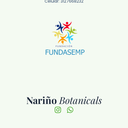
Celular: 3127668232
Nariño
Botanicals
Instagram
Whatsapp