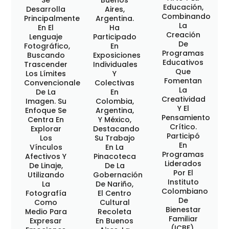
Se
Buenos
Educación,
Desarrolla
Aires,
Combinando
Principalmente
Argentina.
La
En El
Ha
Creación
Lenguaje
Participado
De
Fotográfico,
En
Programas
Buscando
Exposiciones
Educativos
Trascender
Individuales
Que
Los Límites
Y
Fomentan
Convencionales
Colectivas
La
De La
En
Creatividad
Imagen. Su
Colombia,
Y El
Enfoque Se
Argentina,
Pensamiento
Centra En
Y México,
Crítico.
Explorar
Destacando
Participó
Los
Su Trabajo
En
Vínculos
En La
Programas
Afectivos Y
Pinacoteca
Liderados
De Linaje,
De La
Por El
Utilizando
Gobernación
Instituto
La
De Nariño,
Colombiano
Fotografía
El Centro
De
Como
Cultural
Bienestar
Medio Para
Recoleta
Familiar
Expresar
En Buenos
(ICBF),