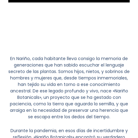
Ver Más
Narinobotanicals
2
« Anterior
1
3
4
5
Siguiente »
En Nariño, cada habitante lleva consigo la memoria de
generaciones que han sabido escuchar el lenguaje
secreto de las plantas. Somos hijos, nietos, y sobrinos de
hombres y mujeres que, desde tiempos inmemoriales,
han tejido su vida en torno a ese conocimiento
ancestral. De ese legado profundo y vivo, nace «Nariño
Botanicals», un proyecto que se ha gestado con
paciencia, como la tierra que aguarda la semilla, y que
arraiga en la necesidad de preservar una herencia que
se escapa entre los dedos del tiempo.
Durante la pandemia, en esos días de incertidumbre y
reflexión, «Nariño Botanicals» encontró su verdadero