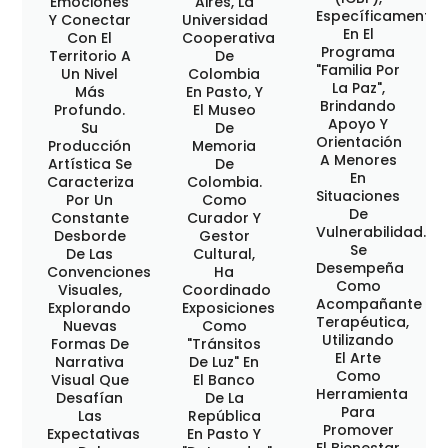
Emociones
Aires, La
Específicamente
Y Conectar
Universidad
En El
Con El
Cooperativa
Programa
Territorio A
De
"Familia Por
Un Nivel
Colombia
La Paz",
Más
En Pasto, Y
Brindando
Profundo.
El Museo
Apoyo Y
Su
De
Orientación
Producción
Memoria
A Menores
Artística Se
De
En
Caracteriza
Colombia.
Situaciones
Por Un
Como
De
Constante
Curador Y
Vulnerabilidad.
Desborde
Gestor
Se
De Las
Cultural,
Desempeña
Convenciones
Ha
Como
Visuales,
Coordinado
Acompañante
Explorando
Exposiciones
Terapéutica,
Nuevas
Como
Utilizando
Formas De
"Tránsitos
El Arte
Narrativa
De Luz" En
Como
Visual Que
El Banco
Herramienta
Desafían
De La
Para
Las
República
Promover
Expectativas
En Pasto Y