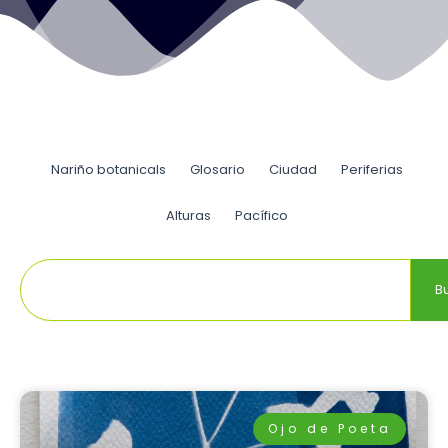
Nariño botanicals
Glosario
Ciudad
Periferias
Alturas
Pacífico
Buscar
B
Ojo de Poeta