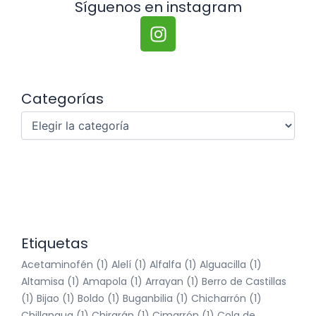
Síguenos en instagram
I
n
s
t
a
Categorías
Categorías
g
r
a
m
Etiquetas
Acetaminofén
(1)
Alelí
(1)
Alfalfa
(1)
Alguacilla
(1)
Altamisa
(1)
Amapola
(1)
Arrayan
(1)
Berro de Castillas
(1)
Bijao
(1)
Boldo
(1)
Buganbilia
(1)
Chicharrón
(1)
Chillangua
(1)
Chirarán
(1)
Cimarrón
(1)
Cola de