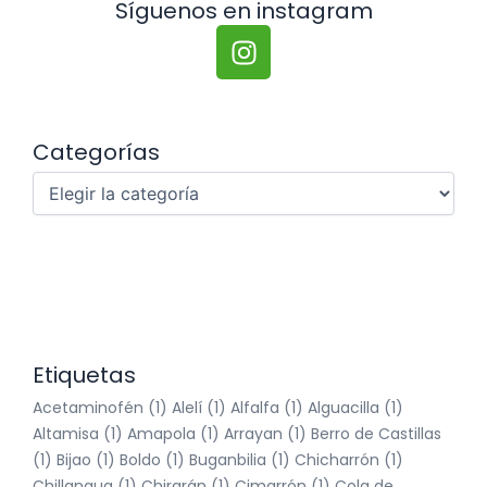
Síguenos en instagram
I
n
s
t
a
Categorías
Categorías
g
r
a
m
Etiquetas
Acetaminofén
(1)
Alelí
(1)
Alfalfa
(1)
Alguacilla
(1)
Altamisa
(1)
Amapola
(1)
Arrayan
(1)
Berro de Castillas
(1)
Bijao
(1)
Boldo
(1)
Buganbilia
(1)
Chicharrón
(1)
Chillangua
(1)
Chirarán
(1)
Cimarrón
(1)
Cola de