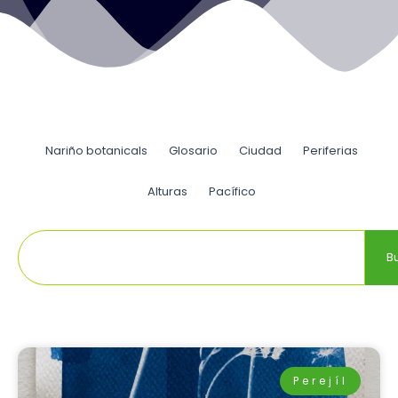
Nariño botanicals
Glosario
Ciudad
Periferias
Alturas
Pacífico
Buscar
B
Perejíl