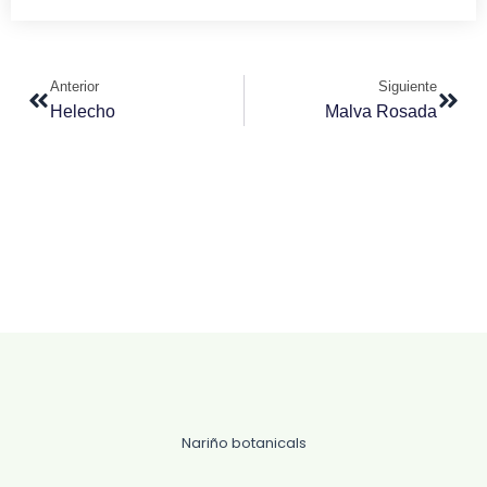
Ant
Sigu
Anterior
Siguiente
Helecho
Malva Rosada
Nariño botanicals