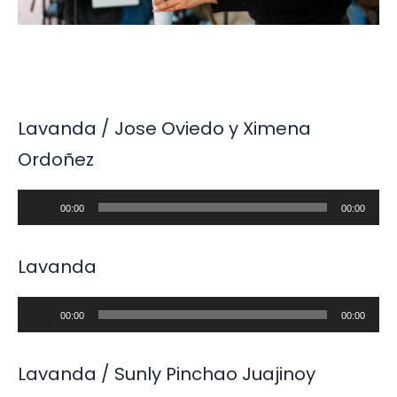
Lavanda / Jose Oviedo y Ximena
Ordoñez
Reproductor
00:00
00:00
de
audio
Lavanda
Reproductor
00:00
00:00
de
audio
Lavanda / Sunly Pinchao Juajinoy